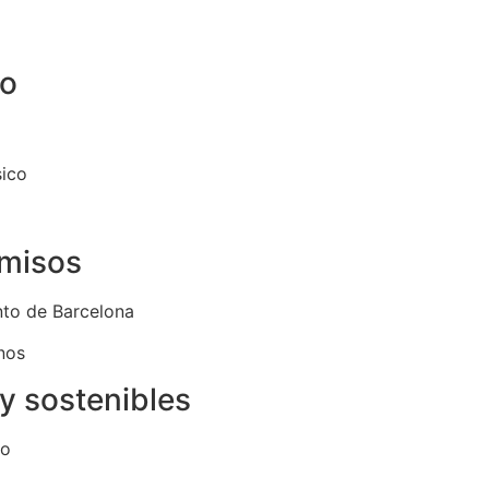
ño
sico
rmisos
nto de Barcelona
nos
y sostenibles
mo