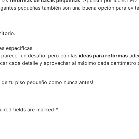
 las
reformas de casas pequeñas
. Apuesta por luces LED
lgantes pequeñas también son una buena opción para evita
itorio.
s específicas.
parecer un desafío, pero con las
ideas para reformas
adec
icar cada detalle y aprovechar al máximo cada centímetro 
ta de tu piso pequeño como nunca antes!
uired fields are marked
*