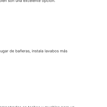
ién son una excelente opción.
lugar de bañeras, instala lavabos más