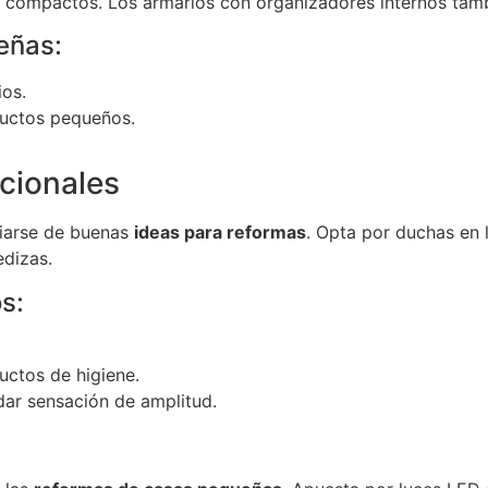
 compactos. Los armarios con organizadores internos tamb
eñas:
ios.
ductos pequeños.
cionales
iarse de buenas
ideas para reformas
. Opta por duchas en 
edizas.
s:
ductos de higiene.
dar sensación de amplitud.