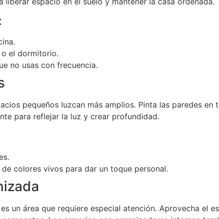
rá liberar espacio en el suelo y mantener la casa ordenada.
:
cina.
 o el dormitorio.
que no usas con frecuencia.
s
pacios pequeños luzcan más amplios. Pinta las paredes en 
te para reflejar la luz y crear profundidad.
es.
de colores vivos para dar un toque personal.
anizada
 es un área que requiere especial atención. Aprovecha el e