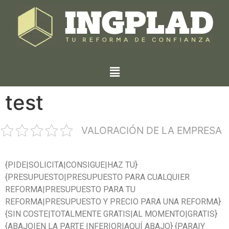
test
VALORACIÓN DE LA EMPRESA
{PIDE|SOLICITA|CONSIGUE|HAZ TU}
{PRESUPUESTO|PRESUPUESTO PARA CUALQUIER
REFORMA|PRESUPUESTO PARA TU
REFORMA|PRESUPUESTO Y PRECIO PARA UNA REFORMA}
{SIN COSTE|TOTALMENTE GRATIS|AL MOMENTO|GRATIS}
{ABAJO|EN LA PARTE INFERIOR|AQUÍ ABAJO} {PARA|Y