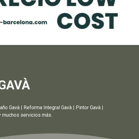
 GAVÀ
avà | Reforma Integral Gavà | Pintor Gavà |
 y muchos servicios más.