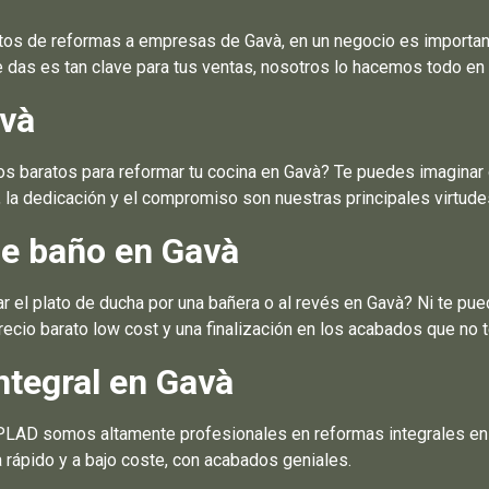
os de reformas a empresas de Gavà, en un negocio es important
as es tan clave para tus ventas, nosotros lo hacemos todo en 
và
 baratos para reformar tu cocina en Gavà? Te puedes imaginar c
 la dedicación y el compromiso son nuestras principales virtude
e baño en Gavà
 el plato de ducha por una bañera o al revés en Gavà? Ni te pu
ecio barato low cost y una finalización en los acabados que no 
ntegral en Gavà
PLAD somos altamente profesionales en reformas integrales en G
a rápido y a bajo coste, con acabados geniales.