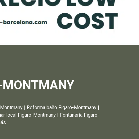
Ó-MONTMANY
ntmany | Reforma baño Figaró-Montmany |
r local Figaró-Montmany | Fontanería Figaró-
ás.