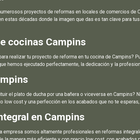
numerosos proyectos de reformas en locales de comercios de C
 en estas décadas donde la imagen que das es tan clave para tu
de cocinas Campins
a realizar tu proyecto de reforma en tu cocina de Campins? Pued
ue hemos ejecutado perfectamente, la dedicación y la profesiona
ampins
uir el plato de ducha por una bañera o viceversa en Campins? 
to low cost y una perfección en los acabados que no te esperas,
ntegral en Campins
ra empresa somos altamente profesionales en reformas integral
de la manera más eficiente y con precio low cost, con acabados 